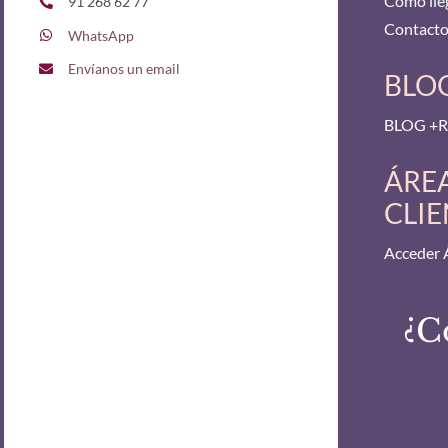
Cómo lle
91 268 62 77
Contact
WhatsApp
Envíanos un email
BLOG
BLOG +Re
ÁRE
CLIE
Acceder 
¿C