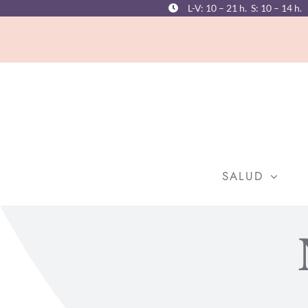
Saltar
L-V: 10 – 21 h. S: 10 – 14 h.
al
contenido
SALUD