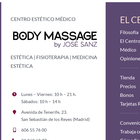
EL 
CENTRO ESTÉTICO MÉDICO
Filosofía
El Centro
Médico
ESTÉTICA | FISIOTERAPIA | MEDICINA
Opinione
ESTÉTICA
Tienda
Precios
Lunes – Viernes: 10 h – 21 h.
Bonos
Sábados: 10 h – 14 h
Tarjetas 
Avenida de Tenerife, 23.
San Sebastián de los Reyes (Madrid)
Convenio
606 55 76 00
Trabaja 