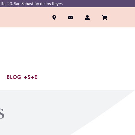
ife, 23. San Sebastián de los Reyes
BLOG +S+E
s