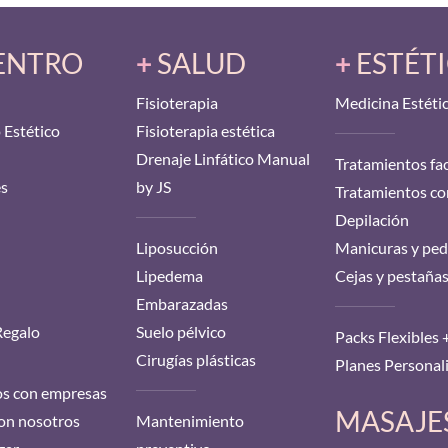
CENTRO
+
SALUD
+
ESTÉT
Fisioterapia
Medicina Estéti
 Estético
Fisioterapia estética
Drenaje Linfático Manual
Tratamientos fac
s
by JS
Tratamientos co
Depilación
Liposucción
Manicuras y ped
Lipedema
Cejas y pestaña
Embarazadas
Regalo
Suelo pélvico
Packs Flexibles 
Cirugías plásticas
Planes Personal
s con empresas
MASAJE
con nosotros
Mantenimiento