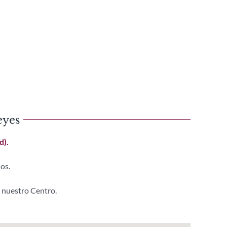
eyes
d).
os.
e nuestro Centro.