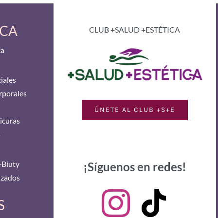
ICA
CLUB +SALUD +ESTÉTICA
ca
iales
rporales
ÚNETE AL CLUB +S+E
icuras
s
+Biuty
¡Síguenos en redes!
izados
S