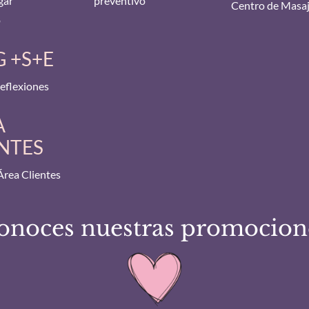
gar
preventivo
Centro de Masa
o
 +S+E
flexiones
A
NTES
Área Clientes
onoces nuestras promocion