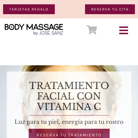
Saltar
TARJETAS REGALO
RESERVA TU CITA
al
contenido
Togg
Ver
Navi
SALUD
carrito
ESTÉTICA
TRATAMIENTO
MASAJES
FACIAL CON
VITAMINA C
TIENDA Y REGALOS
Luz para tu piel, energía para tu rostro
CONTACTO
RESERVA TU TRATAMIENTO