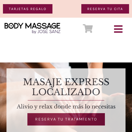
Saltar
TARJETAS REGALO
RESERVA TU CITA
al
contenido
Togg
Ver
Navi
SALUD
carrito
ESTÉTICA
MASAJE EXPRESS
MASAJES
LOCALIZADO
TIENDA Y REGALOS
Alivio y relax donde más lo necesitas
RESERVA TU TRATAMIENTO
CONTACTO