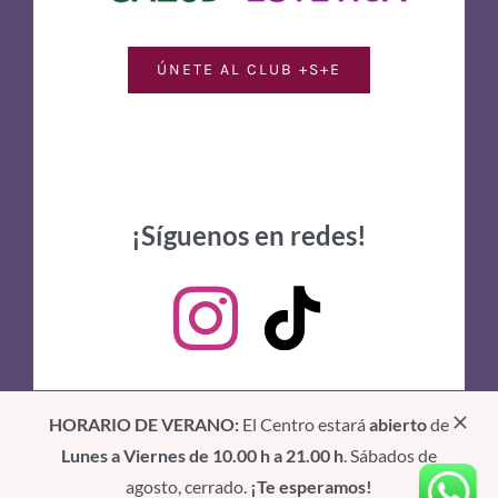
ÚNETE AL CLUB +S+E
¡Síguenos en redes!
HORARIO DE VERANO:
El Centro estará
abierto
de
Lunes a Viernes de 10.00 h a 21.00 h
. Sábados de
Términos de uso
|
Privacidad
|
Cookies
agosto, cerrado.
¡Te esperamos!
2014 - 2026 ©
Body Massage by José Sanz
| Todos los derechos